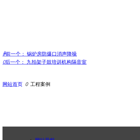
ꄴ
前一个：
锅炉房防爆口消声降噪
ꄲ
后一个：
九拍架子鼓培训机构隔音室
当前位置：
网站首页
ꄲ
工程案例
INTRODUCTION
详细介绍
免费咨询热线
电话：